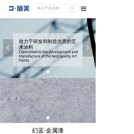
ꄙ
끀
致力于研发和制造优质的艺
术涂料
넳
넲
Committed to the development and
manufacture of the best quality Art
Paints.
幻蓝-金属漆