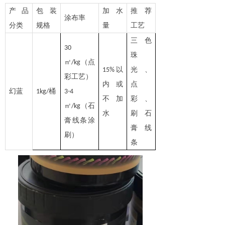
产品
包装
加水
推荐
涂布率
分类
规格
量
工艺
三色
30
珠
㎡
（点
/kg
以
光、
15%
彩工艺）
内或
点
幻蓝
桶
1kg/
3-4
不加
彩、
㎡
（石
/kg
水
刷石
膏线条涂
膏线
刷）
条