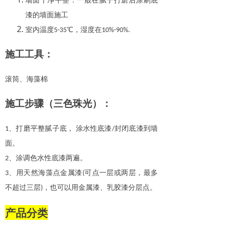
墙面干净平整：一般在腻子打磨后涂刷底
漆的墙面施工
室内温度
℃，湿度在
5-35
10%-90%.
施工工具：
滚筒、海藻棉
施工步骤（三色珠光）：
、打磨平整腻子底，
涂水性底漆
封闭底漆到墙
1
/
面。
、涂调色水性底漆两遍。
2
、用天然海藻点金属漆
可点一层或两层，最多
3
(
不超过三层
，也可以用金属漆、乳胶漆分层点。
)
产品分类