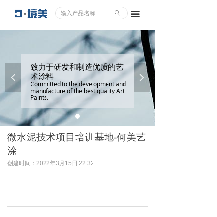
ꄙ
끀
致力于研发和制造优质的艺
术涂料
넳
넲
Committed to the development and
manufacture of the best quality Art
Paints.
微水泥技术项目培训基地-何美艺
涂
创建时间：
2022年3月15日
22:32